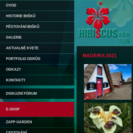
ÚVOD
HISTORIE IBIŠKŮ
PĚSTOVÁNÍ IBIŠKŮ
GALERIE
AKTUALNĚ KVETE
MADEIRA 2021
PORTFOLIO ODRŮD
ODKAZY
KONTAKTY
DISKUZNÍ FÓRUM
E-SHOP
ZAPP GARDEN
CESTOVÁNÍ