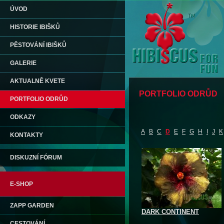
ÚVOD
HISTORIE IBIŠKŮ
PĚSTOVÁNÍ IBIŠKŮ
GALERIE
AKTUALNĚ KVETE
PORTFOLIO ODRŮD
PORTFOLIO ODRŮD
ODKAZY
A
B
C
D
E
F
G
H
I
J
K
KONTAKTY
DISKUZNÍ FÓRUM
E-SHOP
ZAPP GARDEN
DARK CONTINENT
CESTOVÁNÍ