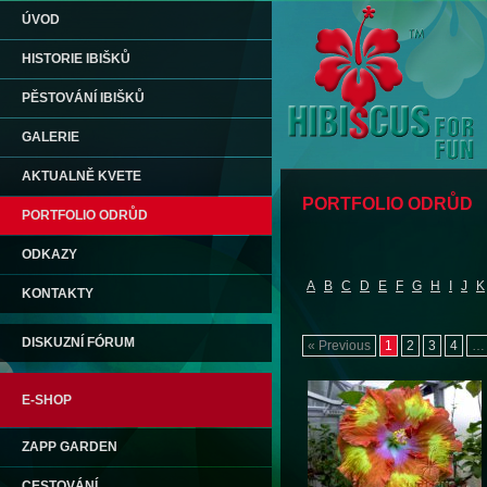
ÚVOD
HISTORIE IBIŠKŮ
PĚSTOVÁNÍ IBIŠKŮ
GALERIE
AKTUALNĚ KVETE
PORTFOLIO ODRŮD
PORTFOLIO ODRŮD
ODKAZY
A
B
C
D
E
F
G
H
I
J
K
KONTAKTY
DISKUZNÍ FÓRUM
« Previous
1
2
3
4
…
E-SHOP
ZAPP GARDEN
CESTOVÁNÍ