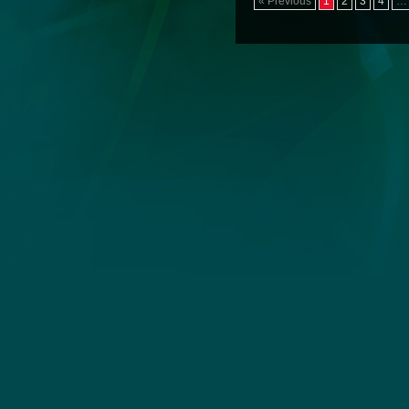
« Previous
1
2
3
4
…